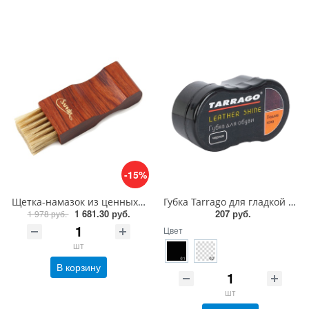
-15%
Щетка-намазок из ценных пород дерева Saphir Brosse Pommadier
Губка Tarrago для гладкой кожи силикон
1 681.30 руб.
207 руб.
1 978 руб.
Цвет
шт
В корзину
шт