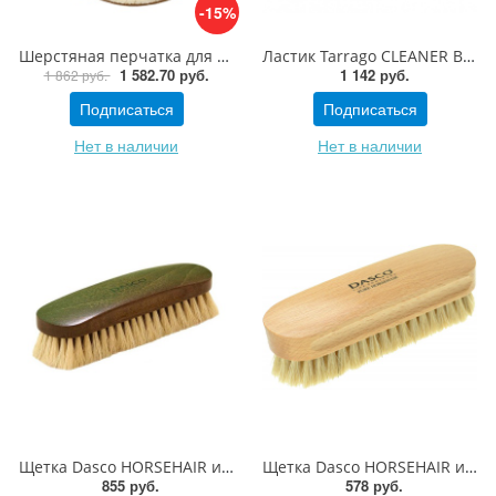
-15%
Шерстяная перчатка для полировки обуви Saphir Gant Mouton Lustreur
Ластик Tarrago CLEANER BLOCK
1 582.70 руб.
1 142 руб.
1 862 руб.
Подписаться
Подписаться
Нет в наличии
Нет в наличии
Щетка Dasco HORSEHAIR из ценных пород дерева большая с высококачественным натуральным конским ворсом
Щетка Dasco HORSEHAIR из ценных пород дерева малая с высококачественным натуральным конским ворсом
855 руб.
578 руб.