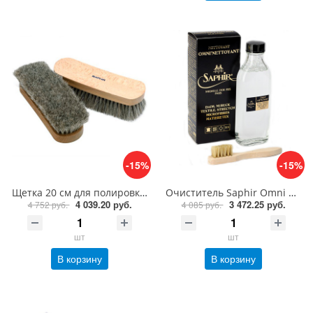
-15%
-15%
Щетка 20 см для полировки из ценных пород дерева Saphir Brosse Crin de Cheval Naturel
Очиститель Saphir Omni nettoyant MEDAILLE D'OR 1925 Paris
4 039.20 руб.
3 472.25 руб.
4 752 руб.
4 085 руб.
шт
шт
В корзину
В корзину