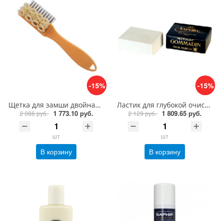
-15%
-15%
Щетка для замши двойная Saphir Brosse Nubuck Microfibres
Ластик для глубокой очистки замши, нубука Saphir MEDAILLE D'OR Gommadin
1 773.10 руб.
1 809.65 руб.
2 086 руб.
2 129 руб.
шт
шт
В корзину
В корзину