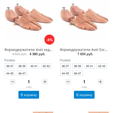
-5%
Формодержатели Avel кедр розовый для обуви
Формодержатели Avel Excellent кедр для обуви
4 380 руб.
7 654 руб.
4 620 руб.
Размер
Размер
36-37
38-39
40-41
42-43
36-37
38-39
40-41
42-43
44-45
46-47
44-45
46-47
пар
пар
В корзину
В корзину