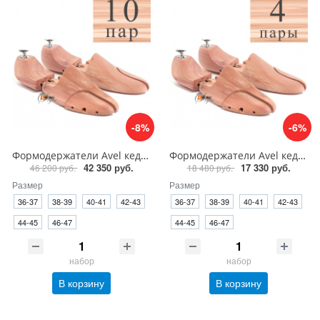
-8%
-6%
Формодержатели Avel кедр 10 пар для обуви
Формодержатели Avel кедр 4 пары для обуви
42 350 руб.
17 330 руб.
46 200 руб.
18 480 руб.
Размер
Размер
36-37
38-39
40-41
42-43
36-37
38-39
40-41
42-43
44-45
46-47
44-45
46-47
набор
набор
В корзину
В корзину