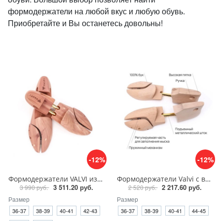
формодержатели на любой вкус и любую обувь.
Приобретайте и Вы останетесь довольны!
-12%
-12%
Формодержатели VALVI из 3 частей, кедр
Формодержатели Valvi с высокой пяткой бук
3 511.20 руб.
2 217.60 руб.
3 990 руб.
2 520 руб.
Размер
Размер
36-37
38-39
40-41
42-43
36-37
38-39
40-41
44-45