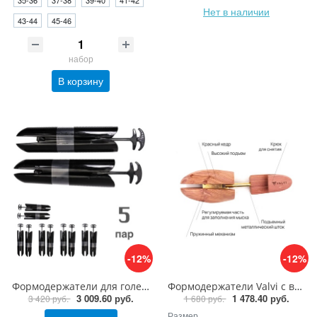
35-36
37-38
39-40
41-42
Нет в наличии
43-44
45-46
набор
В корзину
-12%
-12%
Формодержатели для голенищ сапог, пластик, 5 пар
Формодержатели Valvi с высоким подъемом, кедр
3 009.60 руб.
1 478.40 руб.
3 420 руб.
1 680 руб.
Размер