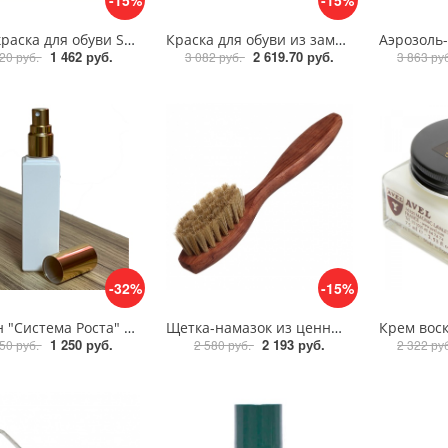
-15%
-15%
Крем краска для обуви Saphir Medaille d'or 1925 Pate de luxe 100ml
Краска для обуви из замши Saphir Renovetine Special Daim Nubuck, 200 мл.
1 462 руб.
2 619.70 руб.
20 руб.
3 082 руб.
3 863 ру
-32%
-15%
Лосьон "Система Роста" спрей, 20 мл
Щетка-намазок из ценных пород дерева Saphir Brosse Spatule Grand Modle
1 250 руб.
2 193 руб.
50 руб.
2 580 руб.
2 322 ру