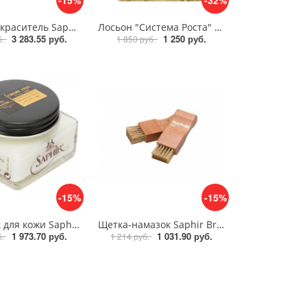
-15%
-32%
Аэрозоль-краситель Saphir Renovateur diam nubuck suede
Лосьон "Система Роста" флакон с пипеткой, 20 мл
3 283.55 руб.
1 250 руб.
б.
1 850 руб.
-15%
-15%
Крем воск для кожи Saphir Pommadier
Щетка-намазок Saphir Brosse Pommadier
1 973.70 руб.
1 031.90 руб.
б.
1 214 руб.