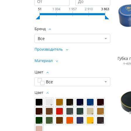
51
1 004
1 957
2 910
3 863
Бренд
Все
Производитель
Материал
1 42
Цвет
Все
Цвет