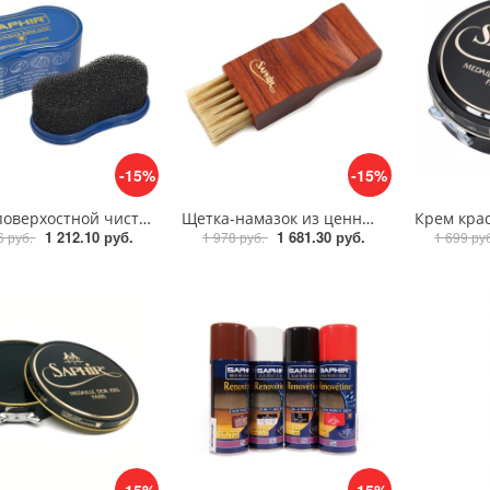
-15%
-15%
Губка поверхостной чистки замши, велюра Saphir Nettoyant cleaner
Щетка-намазок из ценных пород дерева Saphir Brosse Pommadier
1 212.10 руб.
1 681.30 руб.
6 руб.
1 978 руб.
1 699 ру