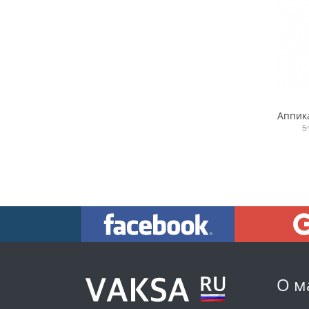
5
О м