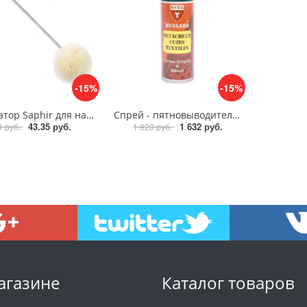
-15%
-15%
Аппикатор Saphir для нанесения косметики
Спрей - пятновыводитель Avel Hussard Detacheur Cuirs Textiles, 200ml
43.35 руб.
1 632 руб.
1 руб.
1 920 руб.
агазине
Каталог товаров