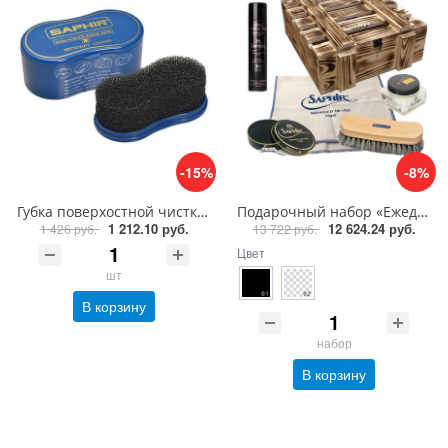
-15%
-8%
Губка поверхостной чистки замши, велюра Saphir Nettoyant cleaner
Подарочный набор «Ежедневный уход за кожей» Saphir Medaille D'or
1 212.10 руб.
12 624.24 руб.
1 426 руб.
13 722 руб.
Цвет
шт
В корзину
набор
В корзину