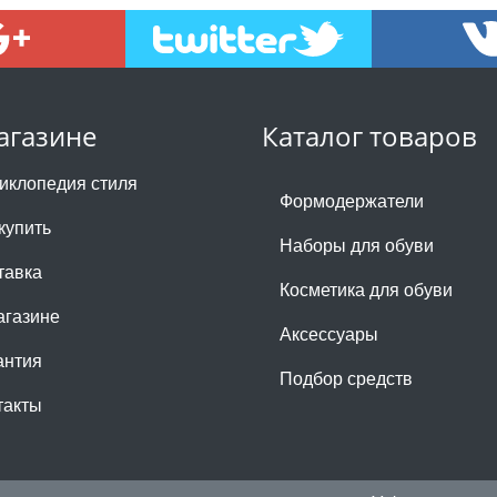
агазине
Каталог товаров
иклопедия стиля
Формодержатели
купить
Наборы для обуви
тавка
Косметика для обуви
агазине
Аксессуары
антия
Подбор средств
такты