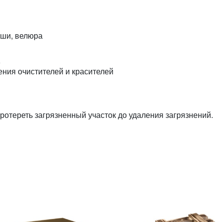
амши, велюра
д
ения очистителей и красителей
ротереть загрязненный участок до удаления загрязнений.