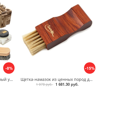
-8%
-15%
Подарочный набор «Ежедневный уход за кожей» Saphir Medaille D'or
Щетка-намазок из ценных пород дерева Saphir Brosse Pommadier
1 681.30 руб.
1 978 руб.