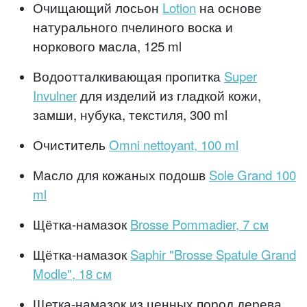
Очищающий лосьон
Lotion
на основе
натурального пчелиного воска и
норкового масла, 125 ml
Водоотталкивающая пропитка
Super
Invulner
для изделий из гладкой кожи,
замши, нубука, текстиля, 300 ml
Очиститель
Omni nettoyant, 100 ml
Масло для кожаных подошв
Sole Grand 100
ml
Щётка-намазок
Brosse Pommadier, 7 см
Щётка-намазок
Saphir "Brosse Spatule Grand
Modle", 18 см
Щетка-намазок из ценных пород дерева