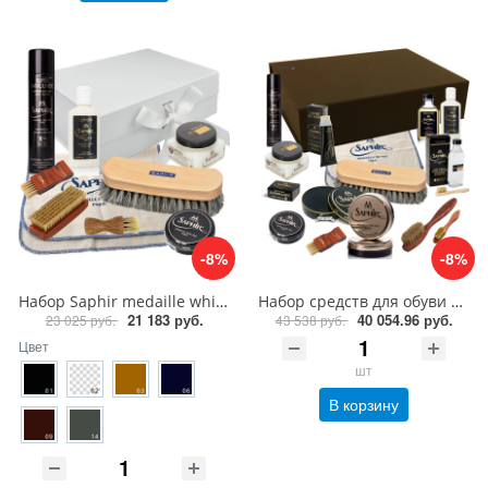
-8%
-8%
Набор Saphir medaille white box, уход за кожей
Набор средств для обуви Saphir MEDAILLE D'OR black box Президент
21 183 руб.
40 054.96 руб.
23 025 руб.
43 538 руб.
Цвет
шт
В корзину