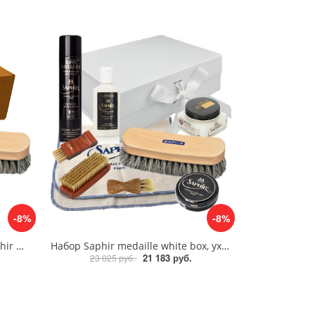
-8%
-8%
Подарочный набор щеток Saphir medaille box
Набор Saphir medaille white box, уход за кожей
21 183 руб.
23 025 руб.