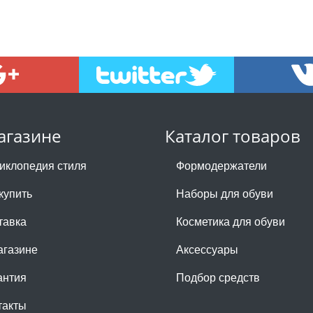
агазине
Каталог товаров
иклопедия стиля
Формодержатели
купить
Наборы для обуви
тавка
Косметика для обуви
агазине
Аксессуары
антия
Подбор средств
такты