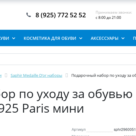
Принимаем звонки:
8 (925) 772 52 52
с 8:00 до 21:00
БУВИ
КОСМЕТИКА ДЛЯ ОБУВИ
АКСЕССУАРЫ
П
и
Saphir Medaille D'or наборы
Подарочный набор по уходу за об
р по уходу за обувью 
925 Paris мини
Артикул
sphr2960051