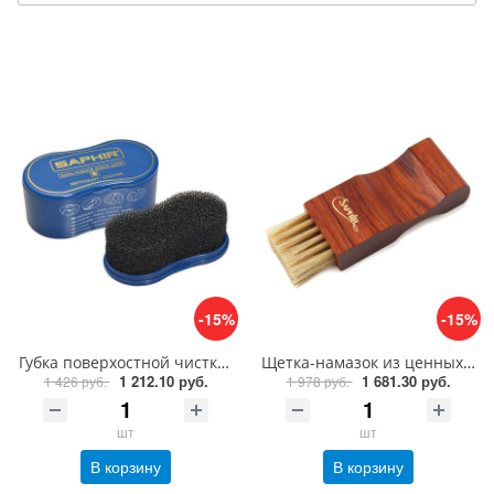
-15%
-15%
Губка поверхостной чистки замши, велюра Saphir Nettoyant cleaner
Щетка-намазок из ценных пород дерева Saphir Brosse Pommadier
1 212.10 руб.
1 681.30 руб.
1 426 руб.
1 978 руб.
шт
шт
В корзину
В корзину