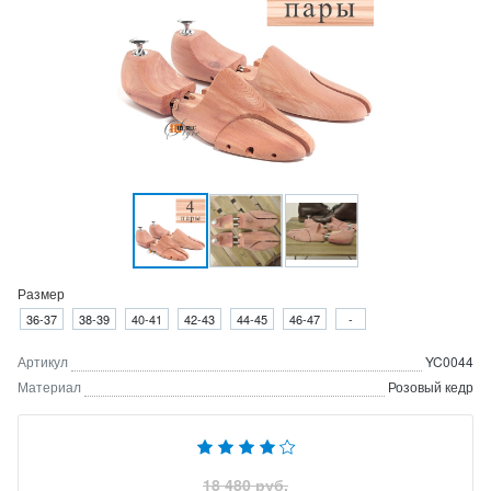
Размер
36-37
38-39
40-41
42-43
44-45
46-47
-
Артикул
YC0044
Материал
Розовый кедр
18 480 руб.