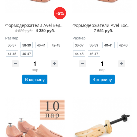
-5%
Формодержатели Avel кедр розовый для обуви
Формодержатели Avel Excellent кедр для обуви
4 380 руб.
7 654 руб.
4 620 руб.
Размер
Размер
36-37
38-39
40-41
42-43
36-37
38-39
40-41
42-43
44-45
46-47
44-45
46-47
пар
пар
В корзину
В корзину