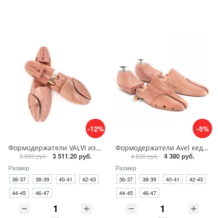
-12%
-5%
Формодержатели VALVI из 3 частей, кедр
Формодержатели Avel кедр розовый для обуви
3 511.20 руб.
4 380 руб.
3 990 руб.
4 620 руб.
Размер
Размер
36-37
38-39
40-41
42-43
36-37
38-39
40-41
42-43
44-45
46-47
44-45
46-47