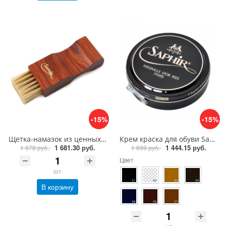
-15%
-15%
Щетка-намазок из ценных пород дерева Saphir Brosse Pommadier
Крем краска для обуви Saphir Medaille d'or 1925 Pate de luxe 50 ml
1 681.30 руб.
1 444.15 руб.
1 978 руб.
1 699 руб.
Цвет
шт
В корзину