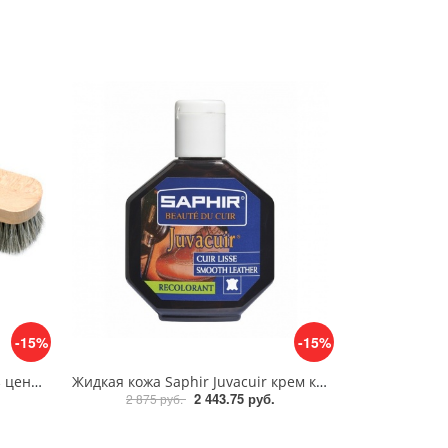
-15%
-15%
Щетка 20 см для полировки из ценных пород дерева Saphir Brosse Crin de Cheval Naturel
Жидкая кожа Saphir Juvacuir крем краситель, 75 мл
2 443.75 руб.
2 875 руб.