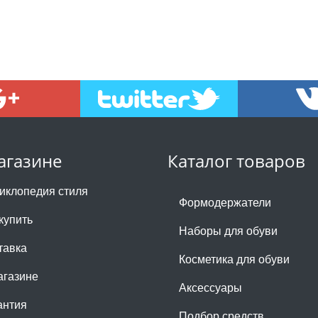
агазине
Каталог товаров
иклопедия стиля
Формодержатели
купить
Наборы для обуви
тавка
Косметика для обуви
агазине
Аксессуары
антия
Подбор средств