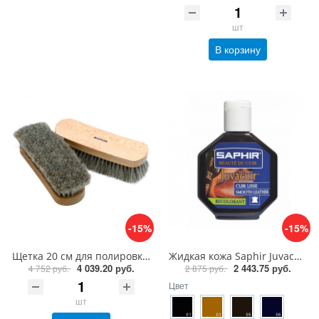
шт
В корзину
-15%
-15%
Щетка 20 см для полировки из ценных пород дерева Saphir Brosse Crin de Cheval Naturel
Жидкая кожа Saphir Juvacuir крем краситель, 75 мл
4 039.20 руб.
2 443.75 руб.
4 752 руб.
2 875 руб.
Цвет
шт