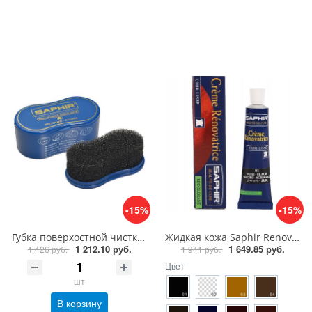
-15%
-15%
Губка поверхостной чистки замши, велюра Saphir Nettoyant cleaner
Жидкая кожа Saphir Renovatrice крем восстановитель, 25 мл
1 212.10 руб.
1 649.85 руб.
1 426 руб.
1 941 руб.
Цвет
шт
В корзину