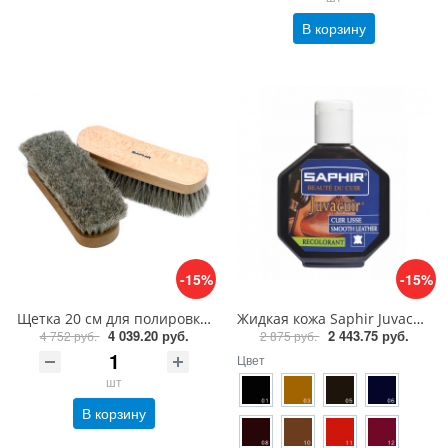
В корзину
-15%
-15%
Щетка 20 см для полировки из ценных пород дерева Saphir Brosse Crin de Cheval Naturel
Жидкая кожа Saphir Juvacuir крем краситель, 75 мл
4 039.20 руб.
2 443.75 руб.
4 752 руб.
2 875 руб.
Цвет
шт
В корзину