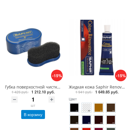
-15%
-15%
Губка поверхостной чистки замши, велюра Saphir Nettoyant cleaner
Жидкая кожа Saphir Renovatrice крем восстановитель, 25 мл
1 212.10 руб.
1 649.85 руб.
1 426 руб.
1 941 руб.
Цвет
шт
В корзину