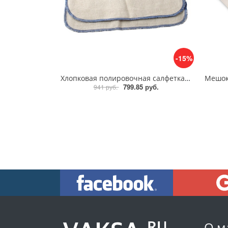
-15%
Хлопковая полировочная салфетка Saphir Medaille d'Or для кожи
799.85 руб.
941 руб.
О м