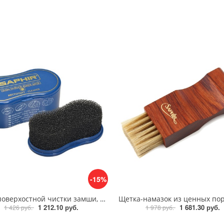
-15%
Губка поверхостной чистки замши, велюра Saphir Nettoyant cleaner
1 212.10 руб.
1 681.30 руб.
1 426 руб.
1 978 руб.