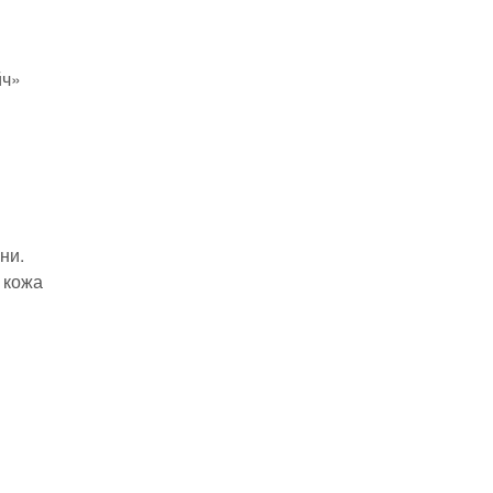
йч»
ни.
 кожа