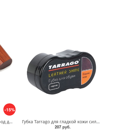
-15%
Щетка-намазок из ценных пород дерева Saphir Brosse Pommadier
Губка Tarrago для гладкой кожи силикон
207 руб.